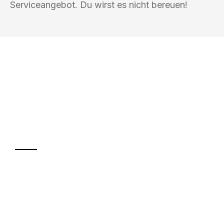
Serviceangebot. Du wirst es nicht bereuen!
UMZUGSKÖNIG HIMMEL MAGDEBURG
Ihr Umzug oder
Transport
Sparen Sie bis zu 100€ bei Anfrage
Abwicklung innerhalb von 24 Stunden
Versichert bis zu 7.500€