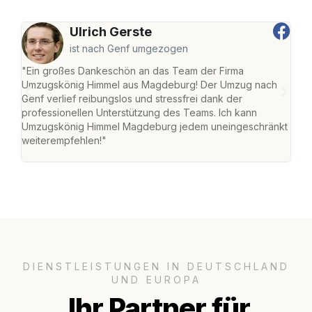
Ulrich Gerste
ist nach Genf umgezogen
"Ein großes Dankeschön an das Team der Firma
"Di
Umzugskönig Himmel aus Magdeburg! Der Umzug nach
war
Genf verlief reibungslos und stressfrei dank der
Das 
professionellen Unterstützung des Teams. Ich kann
habe
Umzugskönig Himmel Magdeburg jedem uneingeschränkt
an m
weiterempfehlen!"
groß
DIENSTLEISTUNGEN IN DEUTSCHLAND
UND EUROPA
Ihr Partner für