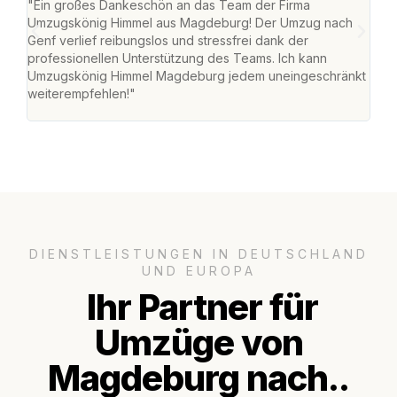
"Ein großes Dankeschön an das Team der Firma
"Di
Umzugskönig Himmel aus Magdeburg! Der Umzug nach
war
Genf verlief reibungslos und stressfrei dank der
Das 
professionellen Unterstützung des Teams. Ich kann
habe
Umzugskönig Himmel Magdeburg jedem uneingeschränkt
an m
weiterempfehlen!"
groß
DIENSTLEISTUNGEN IN DEUTSCHLAND
UND EUROPA
Ihr Partner für
Umzüge von
Magdeburg nach..