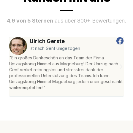
4.9 von 5 Sternen
aus über 800+ Bewertungen.
Ulrich Gerste
ist nach Genf umgezogen
"Ein großes Dankeschön an das Team der Firma
"Di
Umzugskönig Himmel aus Magdeburg! Der Umzug nach
war
Genf verlief reibungslos und stressfrei dank der
Das 
professionellen Unterstützung des Teams. Ich kann
habe
Umzugskönig Himmel Magdeburg jedem uneingeschränkt
an m
weiterempfehlen!"
groß