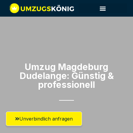
Umzug Magdeburg​
Dudelange: Günstig &
professionell​
Unverbindlich anfragen