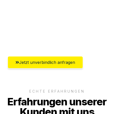
Abwicklung innerhalb von 24 Stunden
Versichert bis zu 7.500€
Ggf. komplette Zollabwicklung inklusive
Umfassender Kundensupport aus
Magdeburg
Jetzt unverbindlich anfragen
ECHTE ERFAHRUNGEN
Erfahrungen unserer
Kunden mit uns