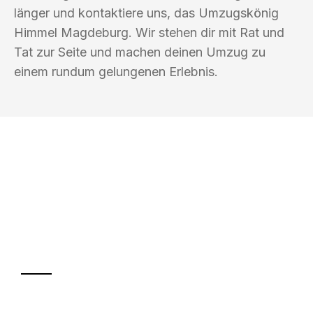
länger und kontaktiere uns, das Umzugskönig
Himmel Magdeburg. Wir stehen dir mit Rat und
Tat zur Seite und machen deinen Umzug zu
einem rundum gelungenen Erlebnis.
UMZUGSKÖNIG HIMMEL MAGDEBURG
Ihr Umzug oder
Transport
Sparen Sie bis zu 100€ bei Anfrage