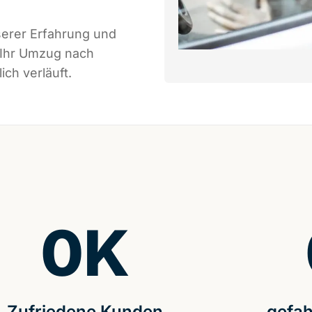
serer Erfahrung und
 Ihr Umzug nach
ch verläuft.
0
K
Zufriedene Kunden
gefah