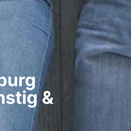
urg​
stig &