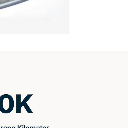
0
K
rene Kilometer