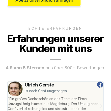
Jetzt unverbindlich anfragen
ECHTE ERFAHRUNGEN
Erfahrungen unserer
Kunden mit uns
4.9 von 5 Sternen
aus über 800+ Bewertungen.
Ulrich Gerste
ist nach Genf umgezogen
"Ein großes Dankeschön an das Team der Firma
"Di
Umzugskönig Himmel aus Magdeburg! Der Umzug nach
war
Genf verlief reibungslos und stressfrei dank der
Das 