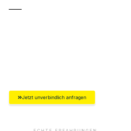
Sparen Sie bis zu 100€ bei Anfrage
Abwicklung innerhalb von 24 Stunden
Versichert bis zu 7.500€
Ggf. komplette Zollabwicklung inklusive
Umfassender Kundensupport aus
Magdeburg
Jetzt unverbindlich anfragen
ECHTE ERFAHRUNGEN