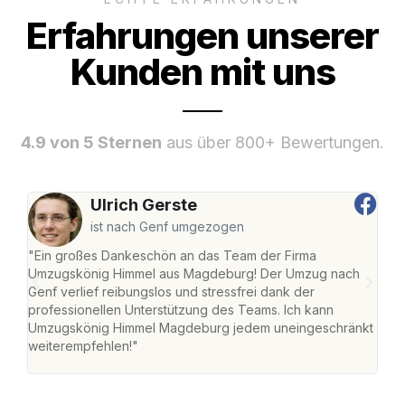
Erfahrungen unserer
Kunden mit uns
4.9 von 5 Sternen
aus über 800+ Bewertungen.
Ulrich Gerste
ist nach Genf umgezogen
"Ein großes Dankeschön an das Team der Firma
"Di
Umzugskönig Himmel aus Magdeburg! Der Umzug nach
war
Genf verlief reibungslos und stressfrei dank der
Das 
professionellen Unterstützung des Teams. Ich kann
habe
Umzugskönig Himmel Magdeburg jedem uneingeschränkt
an m
weiterempfehlen!"
groß