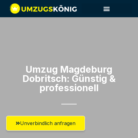
Umzug Magdeburg​
Dobritsch: Günstig &
professionell​
Unverbindlich anfragen