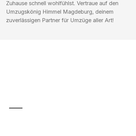
Zuhause schnell wohlfühlst. Vertraue auf den
Umzugskönig Himmel Magdeburg, deinem
zuverlässigen Partner für Umzüge aller Art!
UMZUGSKÖNIG HIMMEL MAGDEBURG
Ihr Umzug oder
Transport
Sparen Sie bis zu 100€ bei Anfrage
Abwicklung innerhalb von 24 Stunden