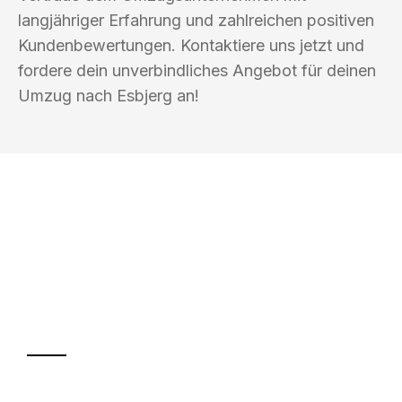
langjähriger Erfahrung und zahlreichen positiven
Kundenbewertungen. Kontaktiere uns jetzt und
fordere dein unverbindliches Angebot für deinen
Umzug nach Esbjerg an!
UMZUGSKÖNIG HIMMEL MAGDEBURG
Ihr Umzug oder
Transport
Sparen Sie bis zu 100€ bei Anfrage