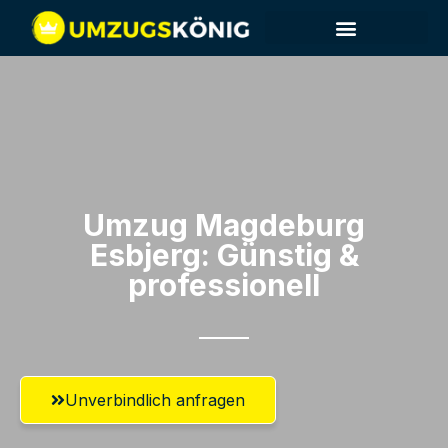
Umzug Magdeburg​
Esbjerg: Günstig &
professionell​
Unverbindlich anfragen