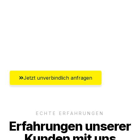
Abwicklung innerhalb von 24 Stunden
Versichert bis zu 7.500€
Ggf. komplette Zollabwicklung inklusive
Umfassender Kundensupport aus
Magdeburg
Jetzt unverbindlich anfragen
ECHTE ERFAHRUNGEN
Erfahrungen unserer
Kunden mit uns