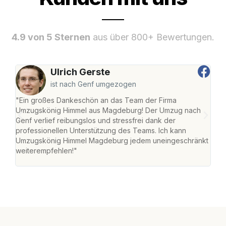
4.9 von 5 Sternen
aus über 800+ Bewertungen.
Ulrich Gerste
ist nach Genf umgezogen
"Ein großes Dankeschön an das Team der Firma
"Di
Umzugskönig Himmel aus Magdeburg! Der Umzug nach
war
Genf verlief reibungslos und stressfrei dank der
Das 
professionellen Unterstützung des Teams. Ich kann
habe
Umzugskönig Himmel Magdeburg jedem uneingeschränkt
an m
weiterempfehlen!"
groß