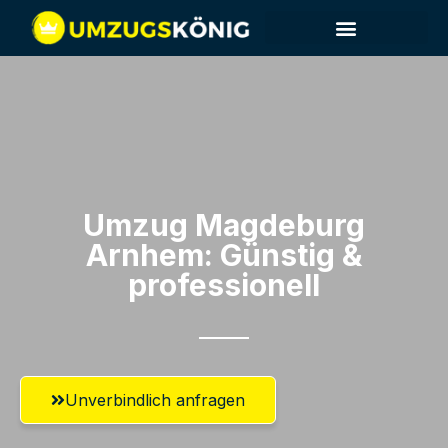
Umzug Magdeburg​
Arnhem: Günstig &
professionell​
Unverbindlich anfragen