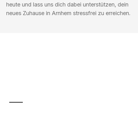
heute und lass uns dich dabei unterstützen, dein
neues Zuhause in Arnhem stressfrei zu erreichen.
UMZUGSKÖNIG HIMMEL MAGDEBURG
Ihr Umzug oder
Transport
Sparen Sie bis zu 100€ bei Anfrage
Abwicklung innerhalb von 24 Stunden
Versichert bis zu 7.500€