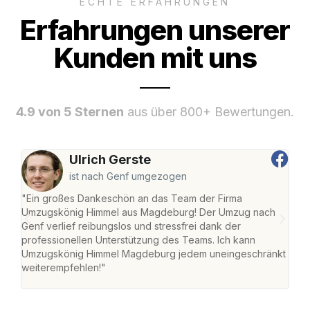
ECHTE ERFAHRUNGEN
Erfahrungen unserer
Kunden mit uns
4.9 von 5 Sternen
aus über 800+ Bewertungen.
Ulrich Gerste
ist nach Genf umgezogen
"Ein großes Dankeschön an das Team der Firma
"Di
Umzugskönig Himmel aus Magdeburg! Der Umzug nach
war
Genf verlief reibungslos und stressfrei dank der
Das 
professionellen Unterstützung des Teams. Ich kann
habe
Umzugskönig Himmel Magdeburg jedem uneingeschränkt
an m
weiterempfehlen!"
groß