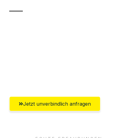
Sparen Sie bis zu 100€ bei Anfrage
Abwicklung innerhalb von 24 Stunden
Versichert bis zu 7.500€
Ggf. komplette Zollabwicklung inklusive
Umfassender Kundensupport aus
Magdeburg
Jetzt unverbindlich anfragen