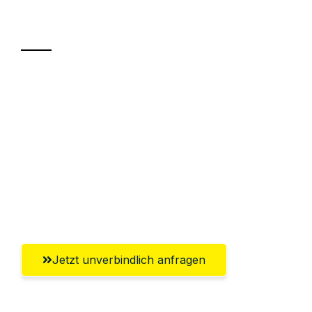
Transport
Sparen Sie bis zu 100€ bei Anfrage
Abwicklung innerhalb von 24 Stunden
Versichert bis zu 7.500€
Ggf. komplette Zollabwicklung inklusive
Umfassender Kundensupport aus
Magdeburg
Jetzt unverbindlich anfragen