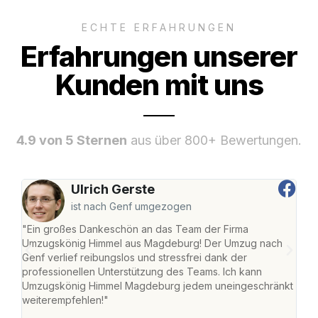
ECHTE ERFAHRUNGEN
Erfahrungen unserer
Kunden mit uns
4.9 von 5 Sternen
aus über 800+ Bewertungen.
Ulrich Gerste
ist nach Genf umgezogen
"Ein großes Dankeschön an das Team der Firma
"Di
Umzugskönig Himmel aus Magdeburg! Der Umzug nach
war
Genf verlief reibungslos und stressfrei dank der
Das 
professionellen Unterstützung des Teams. Ich kann
habe
Umzugskönig Himmel Magdeburg jedem uneingeschränkt
an m
weiterempfehlen!"
groß