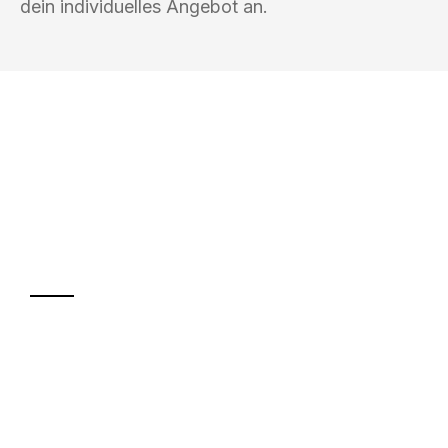
dein individuelles Angebot an.
UMZUGSKÖNIG HIMMEL MAGDEBURG
Ihr Umzug oder
Transport
Sparen Sie bis zu 100€ bei Anfrage
Abwicklung innerhalb von 24 Stunden
Versichert bis zu 7.500€