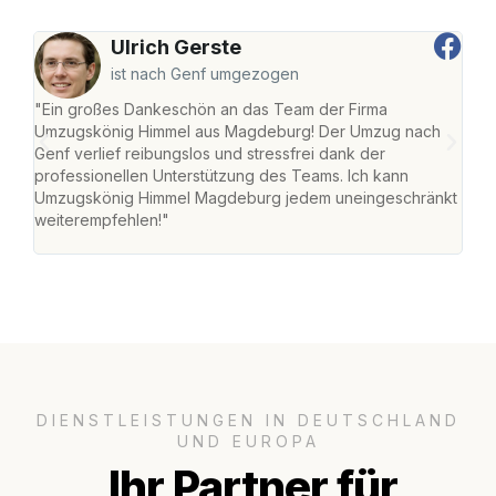
Ulrich Gerste
ist nach Genf umgezogen
"Ein großes Dankeschön an das Team der Firma
"Di
Umzugskönig Himmel aus Magdeburg! Der Umzug nach
war
Genf verlief reibungslos und stressfrei dank der
Das 
professionellen Unterstützung des Teams. Ich kann
habe
Umzugskönig Himmel Magdeburg jedem uneingeschränkt
an m
weiterempfehlen!"
groß
DIENSTLEISTUNGEN IN DEUTSCHLAND
UND EUROPA
Ihr Partner für