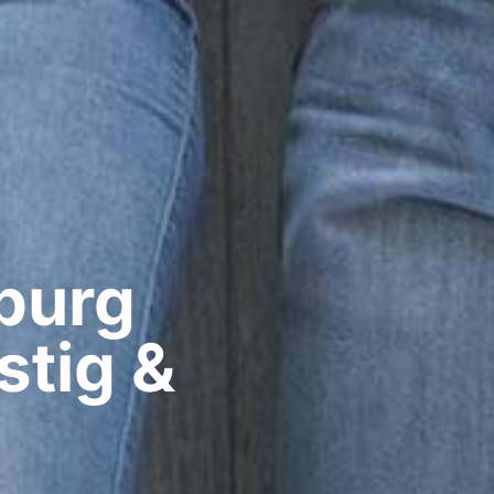
urg​
stig &