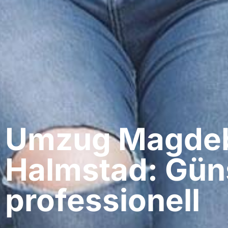
Umzug Magdeb
Halmstad: Gün
professionell​