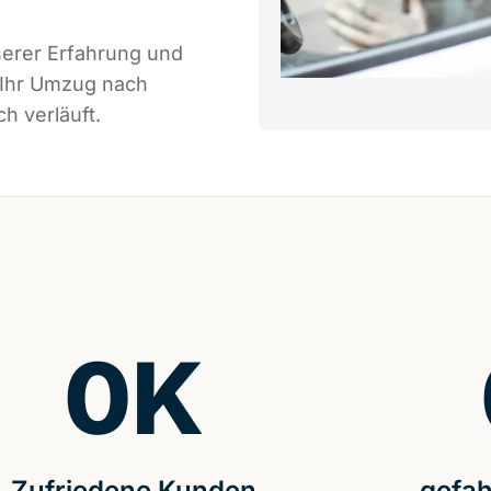
serer Erfahrung und
 Ihr Umzug nach
h verläuft.
0
K
Zufriedene Kunden
gefah