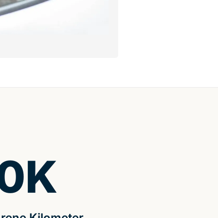
0
K
rene Kilometer