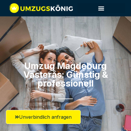
Umzug Magdeburg​
Västerås: Günstig &
professionell​
Unverbindlich anfragen