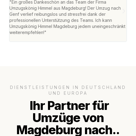
"Ein großes Dankeschön an das Team der Firma
"Di
Umzugskönig Himmel aus Magdeburg! Der Umzug nach
war
Genf verlief reibungslos und stressfrei dank der
Das 
professionellen Unterstützung des Teams. Ich kann
habe
Umzugskönig Himmel Magdeburg jedem uneingeschränkt
an m
weiterempfehlen!"
groß
DIENSTLEISTUNGEN IN DEUTSCHLAND
UND EUROPA
Ihr Partner für
Umzüge von
Magdeburg nach..