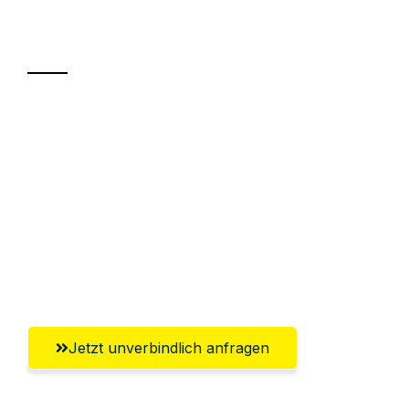
Transport
Sparen Sie bis zu 100€ bei Anfrage
Abwicklung innerhalb von 24 Stunden
Versichert bis zu 7.500€
Ggf. komplette Zollabwicklung inklusive
Umfassender Kundensupport aus
Magdeburg
Jetzt unverbindlich anfragen