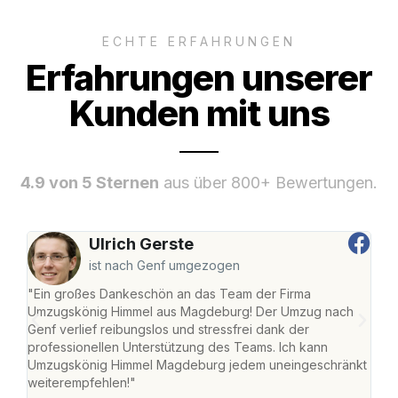
ECHTE ERFAHRUNGEN
Erfahrungen unserer
Kunden mit uns
4.9 von 5 Sternen
aus über 800+ Bewertungen.
Ulrich Gerste
ist nach Genf umgezogen
"Ein großes Dankeschön an das Team der Firma
"Di
Umzugskönig Himmel aus Magdeburg! Der Umzug nach
war
Genf verlief reibungslos und stressfrei dank der
Das 
professionellen Unterstützung des Teams. Ich kann
habe
Umzugskönig Himmel Magdeburg jedem uneingeschränkt
an m
weiterempfehlen!"
groß