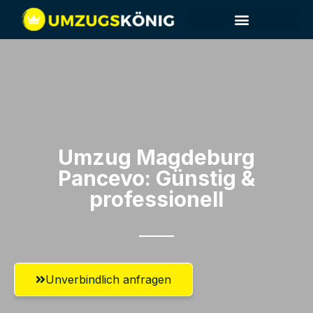
Umzug Magdeburg​
Pancevo: Günstig &
professionell​
Unverbindlich anfragen