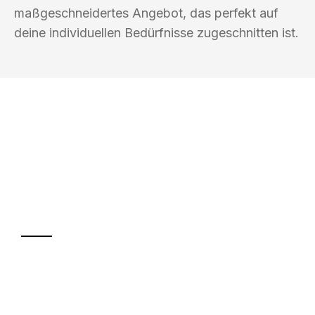
maßgeschneidertes Angebot, das perfekt auf
deine individuellen Bedürfnisse zugeschnitten ist.
UMZUGSKÖNIG HIMMEL MAGDEBURG
Ihr Umzug oder
Transport
Sparen Sie bis zu 100€ bei Anfrage
Abwicklung innerhalb von 24 Stunden