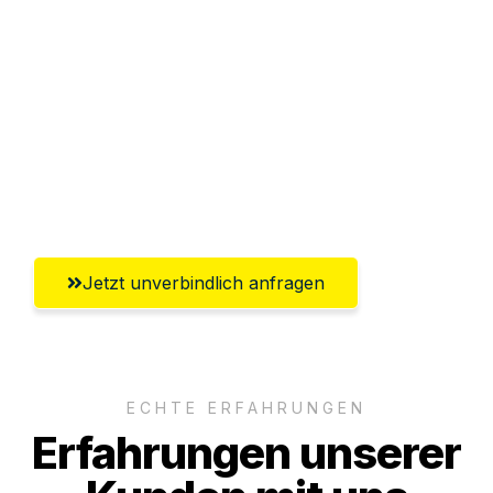
Abwicklung innerhalb von 24 Stunden
Versichert bis zu 7.500€
Ggf. komplette Zollabwicklung inklusive
Umfassender Kundensupport aus
Magdeburg
Jetzt unverbindlich anfragen
ECHTE ERFAHRUNGEN
Erfahrungen unserer