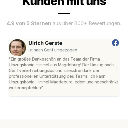
Kunden mit uns
4.9 von 5 Sternen
aus über 800+ Bewertungen.
Ulrich Gerste
ist nach Genf umgezogen
"Ein großes Dankeschön an das Team der Firma
"Di
Umzugskönig Himmel aus Magdeburg! Der Umzug nach
war
Genf verlief reibungslos und stressfrei dank der
Das 
professionellen Unterstützung des Teams. Ich kann
habe
Umzugskönig Himmel Magdeburg jedem uneingeschränkt
an m
weiterempfehlen!"
groß