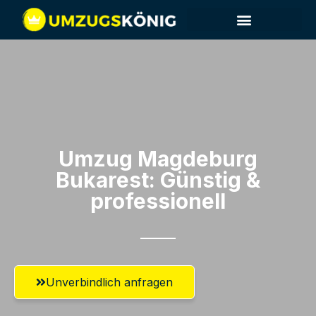
Umzug Magdeburg​
Bukarest: Günstig &
professionell​
Unverbindlich anfragen