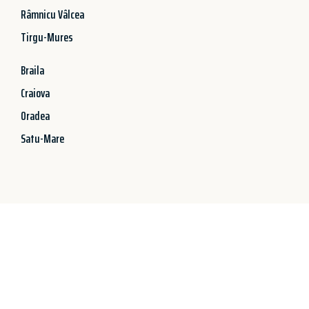
Râmnicu Vâlcea
Tirgu-Mures
Braila
Craiova
Oradea
Satu-Mare
Jetzt anfragen &