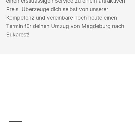
einen erstklassigen Service zu einem attraktiven
Preis. Überzeuge dich selbst von unserer
Kompetenz und vereinbare noch heute einen
Termin für deinen Umzug von Magdeburg nach
Bukarest!
UMZUGSKÖNIG HIMMEL MAGDEBURG
Ihr Umzug oder
Transport
Sparen Sie bis zu 100€ bei Anfrage