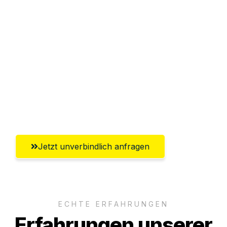
Sparen Sie bis zu 100€ bei Anfrage
Abwicklung innerhalb von 24 Stunden
Versichert bis zu 7.500€
Ggf. komplette Zollabwicklung inklusive
Umfassender Kundensupport aus
Magdeburg
Jetzt unverbindlich anfragen
ECHTE ERFAHRUNGEN
Erfahrungen unserer