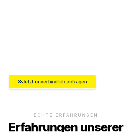
Sparen Sie bis zu 100€ bei Anfrage
Abwicklung innerhalb von 24 Stunden
Versichert bis zu 7.500€
Ggf. komplette Zollabwicklung inklusive
Umfassender Kundensupport aus
Magdeburg
Jetzt unverbindlich anfragen
ECHTE ERFAHRUNGEN
Erfahrungen unserer