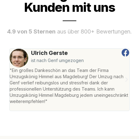
Kunden mit uns
4.9 von 5 Sternen
aus über 800+ Bewertungen.
Ulrich Gerste
ist nach Genf umgezogen
"Ein großes Dankeschön an das Team der Firma
"Di
Umzugskönig Himmel aus Magdeburg! Der Umzug nach
war
Genf verlief reibungslos und stressfrei dank der
Das 
professionellen Unterstützung des Teams. Ich kann
habe
Umzugskönig Himmel Magdeburg jedem uneingeschränkt
an m
weiterempfehlen!"
groß