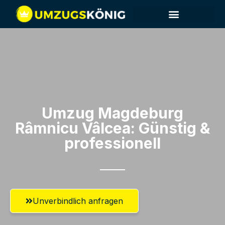
Umzug Magdeburg​
Râmnicu Vâlcea: Günstig &
professionell​
Unverbindlich anfragen