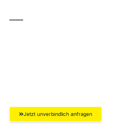
Transport
Sparen Sie bis zu 100€ bei Anfrage
Abwicklung innerhalb von 24 Stunden
Versichert bis zu 7.500€
Ggf. komplette Zollabwicklung inklusive
Umfassender Kundensupport aus
Magdeburg
Jetzt unverbindlich anfragen