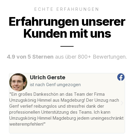
ECHTE ERFAHRUNGEN
Erfahrungen unserer
Kunden mit uns
4.9 von 5 Sternen
aus über 800+ Bewertungen.
Ulrich Gerste
ist nach Genf umgezogen
"Ein großes Dankeschön an das Team der Firma
"Di
Umzugskönig Himmel aus Magdeburg! Der Umzug nach
war
Genf verlief reibungslos und stressfrei dank der
Das 
professionellen Unterstützung des Teams. Ich kann
habe
Umzugskönig Himmel Magdeburg jedem uneingeschränkt
an m
weiterempfehlen!"
groß