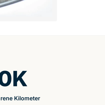
0
K
rene Kilometer