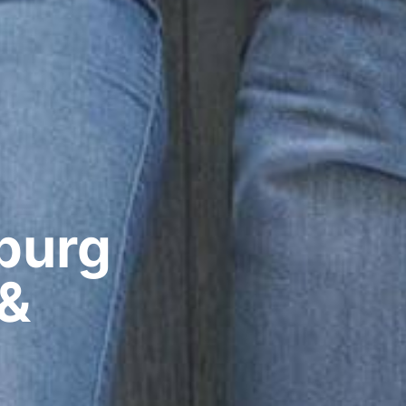
urg​
 &