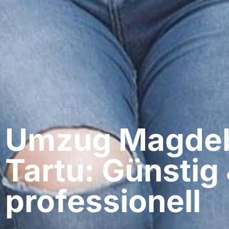
Umzug Magdeb
Tartu: Günstig
professionell​