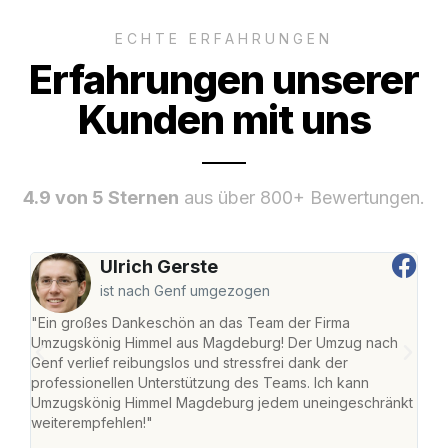
ECHTE ERFAHRUNGEN
Erfahrungen unserer
Kunden mit uns
4.9 von 5 Sternen
aus über 800+ Bewertungen.
Ulrich Gerste
ist nach Genf umgezogen
"Ein großes Dankeschön an das Team der Firma
"Di
Umzugskönig Himmel aus Magdeburg! Der Umzug nach
war
Genf verlief reibungslos und stressfrei dank der
Das 
professionellen Unterstützung des Teams. Ich kann
habe
Umzugskönig Himmel Magdeburg jedem uneingeschränkt
an m
weiterempfehlen!"
groß