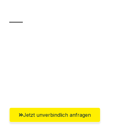
Transport
Sparen Sie bis zu 100€ bei Anfrage
Abwicklung innerhalb von 24 Stunden
Versichert bis zu 7.500€
Ggf. komplette Zollabwicklung inklusive
Umfassender Kundensupport aus
Magdeburg
Jetzt unverbindlich anfragen