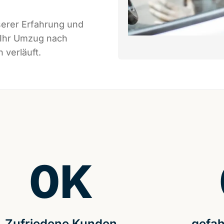
serer Erfahrung und
 Ihr Umzug nach
 verläuft.
0
K
Zufriedene Kunden
gefah