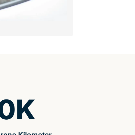
0
K
rene Kilometer