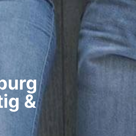
urg​
ig &