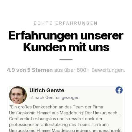
ECHTE ERFAHRUNGEN
Erfahrungen unserer
Kunden mit uns
4.9 von 5 Sternen
aus über 800+ Bewertungen.
Ulrich Gerste
ist nach Genf umgezogen
"Ein großes Dankeschön an das Team der Firma
"Di
Umzugskönig Himmel aus Magdeburg! Der Umzug nach
war
Genf verlief reibungslos und stressfrei dank der
Das 
professionellen Unterstützung des Teams. Ich kann
habe
Umzugskönig Himmel Magdeburg jedem uneingeschränkt
an m