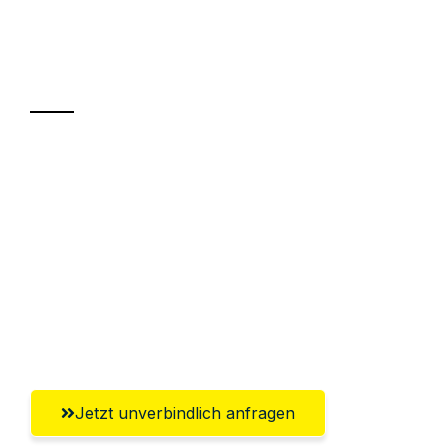
Ihr Umzug oder
Transport
Sparen Sie bis zu 100€ bei Anfrage
Abwicklung innerhalb von 24 Stunden
Versichert bis zu 7.500€
Ggf. komplette Zollabwicklung inklusive
Umfassender Kundensupport aus
Magdeburg
Jetzt unverbindlich anfragen