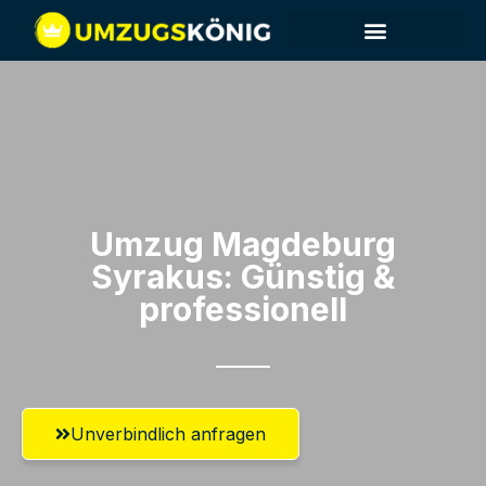
Umzug Magdeburg​
Syrakus: Günstig &
professionell​
Unverbindlich anfragen