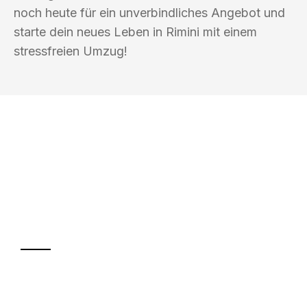
noch heute für ein unverbindliches Angebot und
starte dein neues Leben in Rimini mit einem
stressfreien Umzug!
UMZUGSKÖNIG HIMMEL MAGDEBURG
Ihr Umzug oder
Transport
Sparen Sie bis zu 100€ bei Anfrage
Abwicklung innerhalb von 24 Stunden