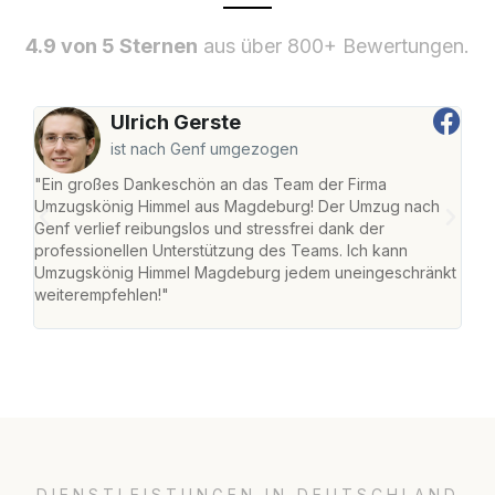
4.9 von 5 Sternen
aus über 800+ Bewertungen.
Ulrich Gerste
ist nach Genf umgezogen
"Ein großes Dankeschön an das Team der Firma
"Di
Umzugskönig Himmel aus Magdeburg! Der Umzug nach
war
Genf verlief reibungslos und stressfrei dank der
Das 
professionellen Unterstützung des Teams. Ich kann
habe
Umzugskönig Himmel Magdeburg jedem uneingeschränkt
an m
weiterempfehlen!"
groß
DIENSTLEISTUNGEN IN DEUTSCHLAND