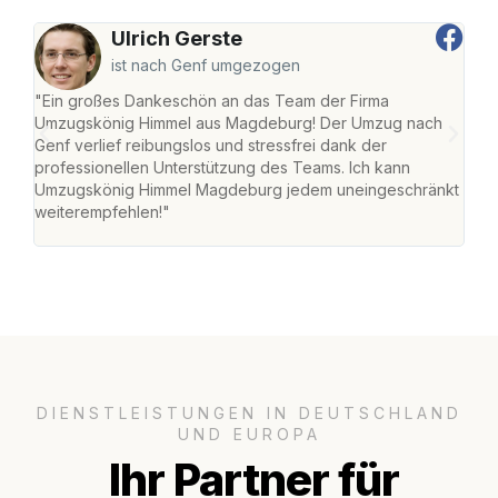
Ulrich Gerste
ist nach Genf umgezogen
"Ein großes Dankeschön an das Team der Firma
"Di
Umzugskönig Himmel aus Magdeburg! Der Umzug nach
war
Genf verlief reibungslos und stressfrei dank der
Das 
professionellen Unterstützung des Teams. Ich kann
habe
Umzugskönig Himmel Magdeburg jedem uneingeschränkt
an m
weiterempfehlen!"
groß
DIENSTLEISTUNGEN IN DEUTSCHLAND
UND EUROPA
Ihr Partner für