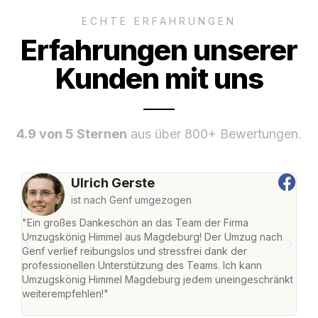
ECHTE ERFAHRUNGEN
Erfahrungen unserer
Kunden mit uns
4.9 von 5 Sternen
aus über 800+ Bewertungen.
Ulrich Gerste
ist nach Genf umgezogen
"Ein großes Dankeschön an das Team der Firma
"Di
Umzugskönig Himmel aus Magdeburg! Der Umzug nach
war
Genf verlief reibungslos und stressfrei dank der
Das 
professionellen Unterstützung des Teams. Ich kann
habe
Umzugskönig Himmel Magdeburg jedem uneingeschränkt
an m
weiterempfehlen!"
groß