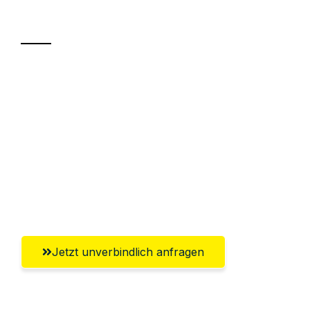
Transport
Sparen Sie bis zu 100€ bei Anfrage
Abwicklung innerhalb von 24 Stunden
Versichert bis zu 7.500€
Ggf. komplette Zollabwicklung inklusive
Umfassender Kundensupport aus
Magdeburg
Jetzt unverbindlich anfragen