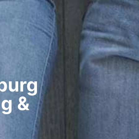
urg​
ig &