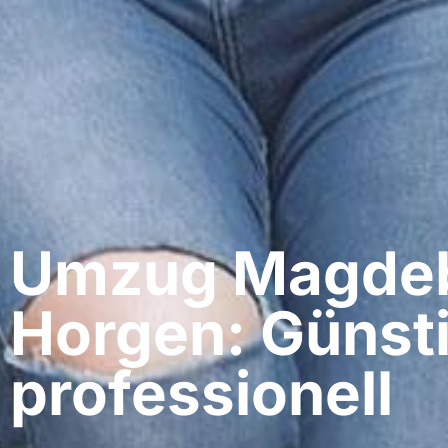
Umzug Magdeb
Horgen: Günst
professionell​