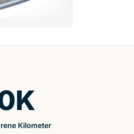
0
K
rene Kilometer