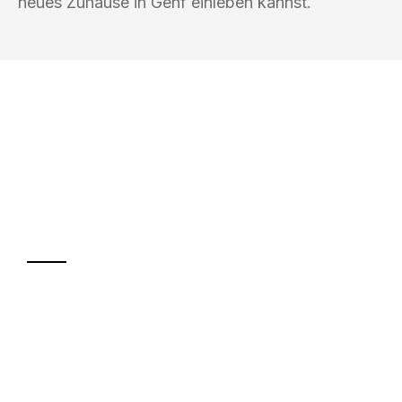
neues Zuhause in Genf einleben kannst.
UMZUGSKÖNIG HIMMEL MAGDEBURG
Ihr Umzug oder
Transport
Sparen Sie bis zu 100€ bei Anfrage
Abwicklung innerhalb von 24 Stunden
Versichert bis zu 7.500€
Ggf. komplette Zollabwicklung inklusive