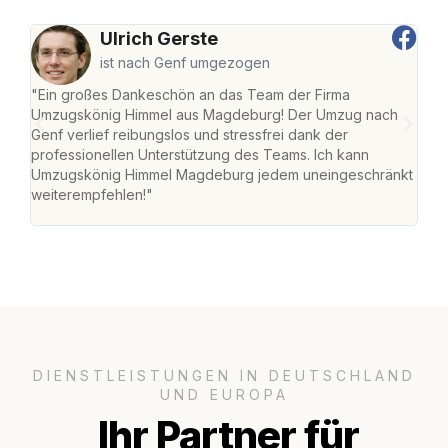
Ulrich Gerste
ist nach Genf umgezogen
"Ein großes Dankeschön an das Team der Firma
"Di
Umzugskönig Himmel aus Magdeburg! Der Umzug nach
war
Genf verlief reibungslos und stressfrei dank der
Das 
professionellen Unterstützung des Teams. Ich kann
habe
Umzugskönig Himmel Magdeburg jedem uneingeschränkt
an m
weiterempfehlen!"
groß
DIENSTLEISTUNGEN IN DEUTSCHLAND
UND EUROPA
Ihr Partner für