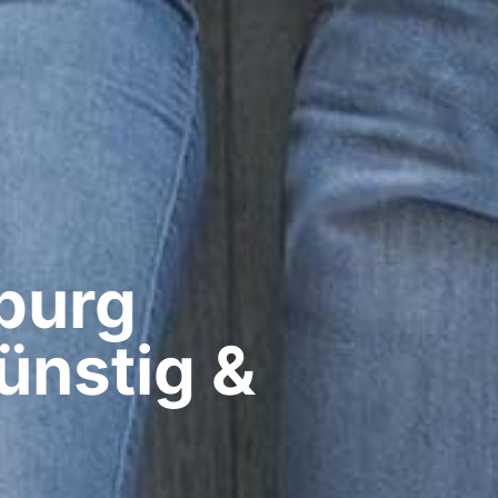
urg​
ünstig &