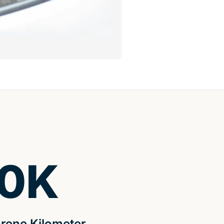
0
K
rene Kilometer