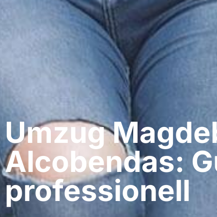
Umzug Magdeb
Alcobendas: G
professionell​