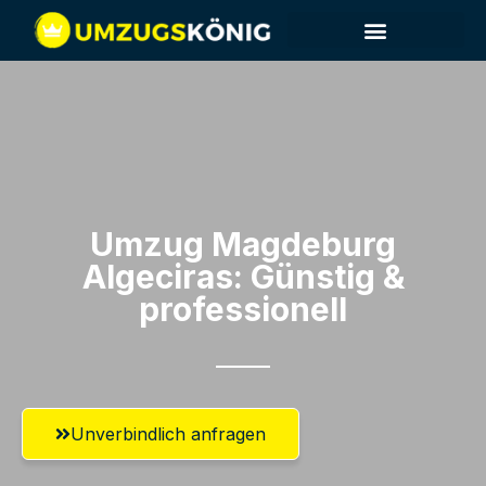
Umzug Magdeburg​
Algeciras: Günstig &
professionell​
Unverbindlich anfragen