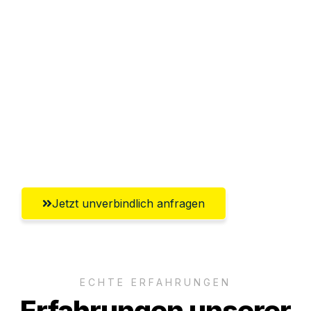
Sparen Sie bis zu 100€ bei Anfrage
Abwicklung innerhalb von 24 Stunden
Versichert bis zu 7.500€
Ggf. komplette Zollabwicklung inklusive
Umfassender Kundensupport aus
Magdeburg
Jetzt unverbindlich anfragen
ECHTE ERFAHRUNGEN
Erfahrungen unserer