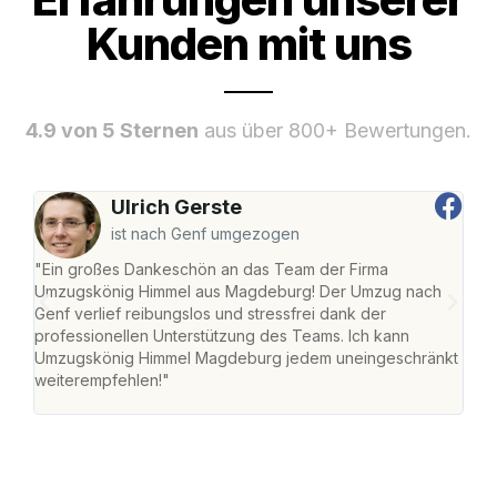
Kunden mit uns
4.9 von 5 Sternen
aus über 800+ Bewertungen.
Ulrich Gerste
ist nach Genf umgezogen
"Ein großes Dankeschön an das Team der Firma
"Di
Umzugskönig Himmel aus Magdeburg! Der Umzug nach
war
Genf verlief reibungslos und stressfrei dank der
Das 
professionellen Unterstützung des Teams. Ich kann
habe
Umzugskönig Himmel Magdeburg jedem uneingeschränkt
an m
weiterempfehlen!"
groß