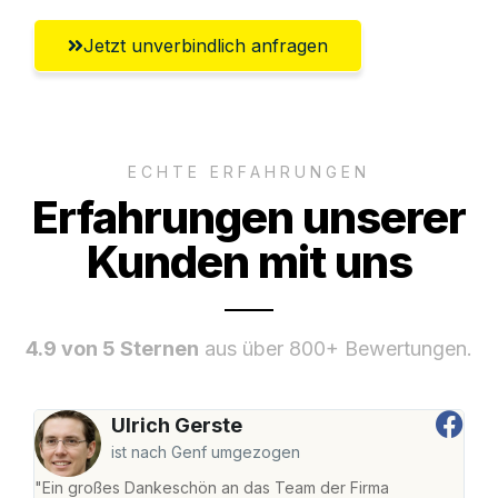
Jetzt unverbindlich anfragen
ECHTE ERFAHRUNGEN
Erfahrungen unserer
Kunden mit uns
4.9 von 5 Sternen
aus über 800+ Bewertungen.
Ulrich Gerste
ist nach Genf umgezogen
"Ein großes Dankeschön an das Team der Firma
"Di