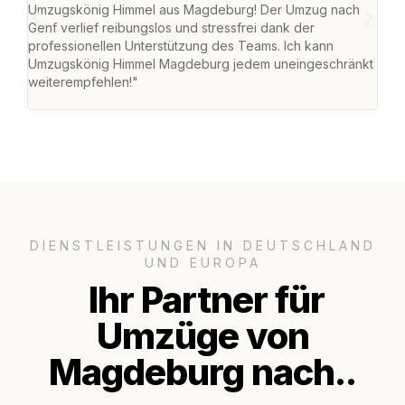
Umzugskönig Himmel aus Magdeburg! Der Umzug nach
war
Genf verlief reibungslos und stressfrei dank der
Das 
professionellen Unterstützung des Teams. Ich kann
habe
Umzugskönig Himmel Magdeburg jedem uneingeschränkt
an m
weiterempfehlen!"
groß
DIENSTLEISTUNGEN IN DEUTSCHLAND
UND EUROPA
Ihr Partner für
Umzüge von
Magdeburg nach..