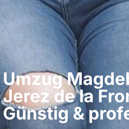
Umzug Magdeb
Jerez de la Fro
Günstig & profe