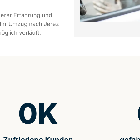
serer Erfahrung und
 Ihr Umzug nach Jerez
öglich verläuft.
0
K
Zufriedene Kunden
gefah