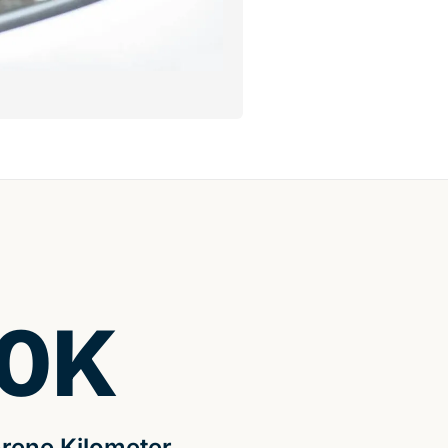
0
K
rene Kilometer