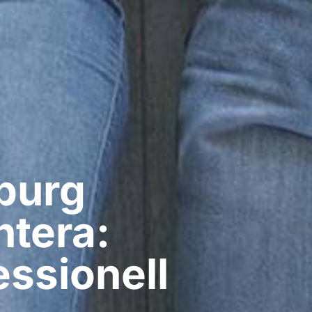
urg​
ntera:
ssionell​