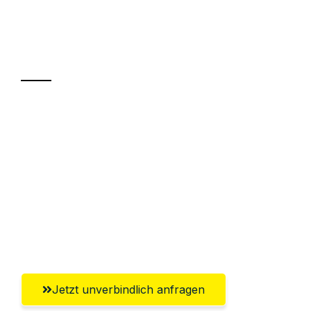
Ihr Umzug oder
Transport
Sparen Sie bis zu 100€ bei Anfrage
Abwicklung innerhalb von 24 Stunden
Versichert bis zu 7.500€
Ggf. komplette Zollabwicklung inklusive
Umfassender Kundensupport aus
Magdeburg
Jetzt unverbindlich anfragen