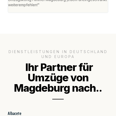
weiterempfehlen!"
groß
DIENSTLEISTUNGEN IN DEUTSCHLAND
UND EUROPA
Ihr Partner für
Umzüge von
Magdeburg nach..
Albacete