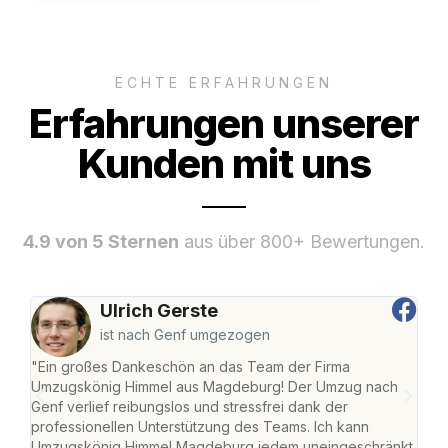
ECHTE ERFAHRUNGEN
Erfahrungen unserer
Kunden mit uns
4.9 von 5 Sternen
aus über 800+ Bewertungen.
Ulrich Gerste
ist nach Genf umgezogen
"Ein großes Dankeschön an das Team der Firma
"Di
Umzugskönig Himmel aus Magdeburg! Der Umzug nach
war
Genf verlief reibungslos und stressfrei dank der
Das 
professionellen Unterstützung des Teams. Ich kann
habe
Umzugskönig Himmel Magdeburg jedem uneingeschränkt
an m