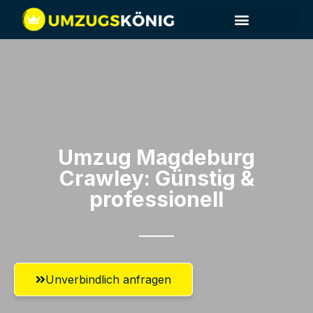
Umzug Magdeburg​
Crawley: Günstig &
professionell​
Unverbindlich anfragen