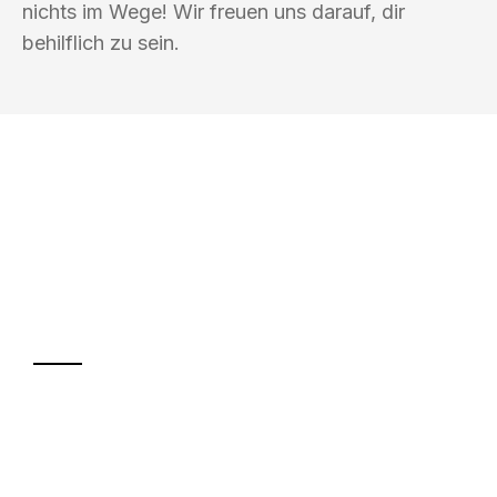
nichts im Wege! Wir freuen uns darauf, dir
behilflich zu sein.
UMZUGSKÖNIG HIMMEL MAGDEBURG
Ihr Umzug oder
Transport
Sparen Sie bis zu 100€ bei Anfrage
Abwicklung innerhalb von 24 Stunden
Versichert bis zu 7.500€