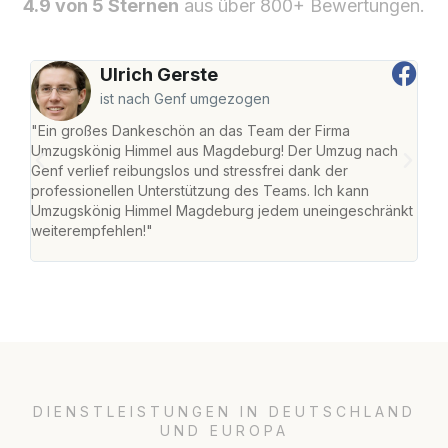
4.9 von 5 Sternen
aus über 800+ Bewertungen.
Ulrich Gerste
ist nach Genf umgezogen
"Ein großes Dankeschön an das Team der Firma
"Di
Umzugskönig Himmel aus Magdeburg! Der Umzug nach
war
Genf verlief reibungslos und stressfrei dank der
Das 
professionellen Unterstützung des Teams. Ich kann
habe
Umzugskönig Himmel Magdeburg jedem uneingeschränkt
an m
weiterempfehlen!"
groß
DIENSTLEISTUNGEN IN DEUTSCHLAND
UND EUROPA