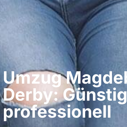
Umzug Magdeb
Derby: Günstig
professionell​