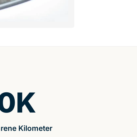
0
K
rene Kilometer