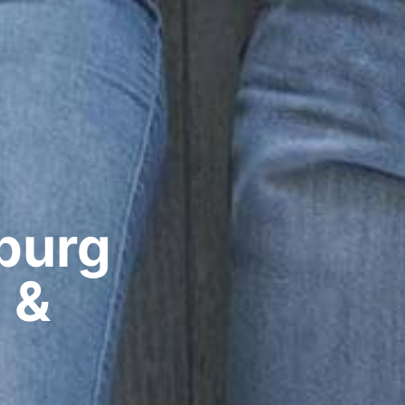
urg​
 &