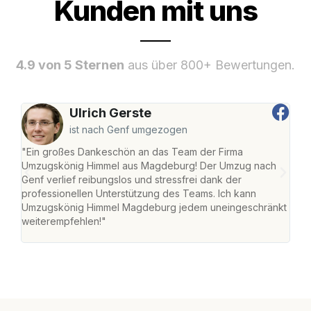
Kunden mit uns
4.9 von 5 Sternen
aus über 800+ Bewertungen.
Ulrich Gerste
ist nach Genf umgezogen
"Ein großes Dankeschön an das Team der Firma
"Di
Umzugskönig Himmel aus Magdeburg! Der Umzug nach
war
Genf verlief reibungslos und stressfrei dank der
Das 
professionellen Unterstützung des Teams. Ich kann
habe
Umzugskönig Himmel Magdeburg jedem uneingeschränkt
an m
weiterempfehlen!"
groß