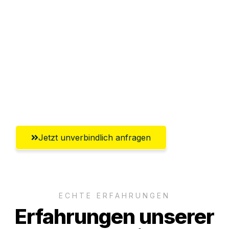
Sparen Sie bis zu 100€ bei Anfrage
Abwicklung innerhalb von 24 Stunden
Versichert bis zu 7.500€
Ggf. komplette Zollabwicklung inklusive
Umfassender Kundensupport aus
Magdeburg
Jetzt unverbindlich anfragen
ECHTE ERFAHRUNGEN
Erfahrungen unserer