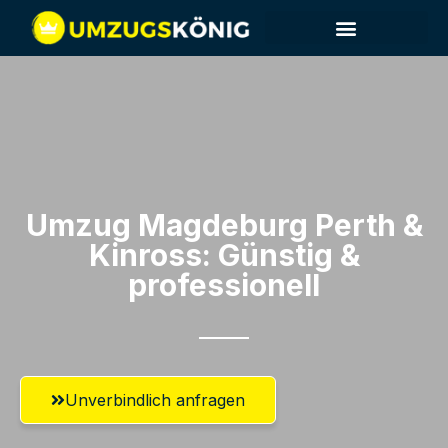
Umzug Magdeburg​ Perth &
Kinross: Günstig &
professionell​
Unverbindlich anfragen