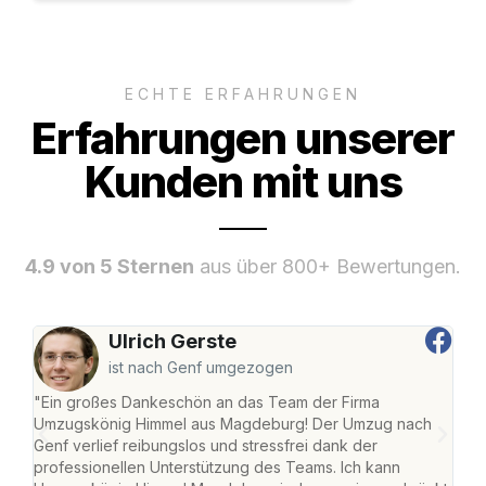
ECHTE ERFAHRUNGEN
Erfahrungen unserer
Kunden mit uns
4.9 von 5 Sternen
aus über 800+ Bewertungen.
Ulrich Gerste
ist nach Genf umgezogen
"Ein großes Dankeschön an das Team der Firma
"Di
Umzugskönig Himmel aus Magdeburg! Der Umzug nach
war
Genf verlief reibungslos und stressfrei dank der
Das 
professionellen Unterstützung des Teams. Ich kann
habe