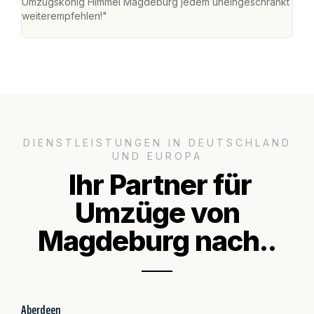
Umzugskönig Himmel Magdeburg jedem uneingeschränkt
an m
weiterempfehlen!"
groß
DIENSTLEISTUNGEN IN DEUTSCHLAND
UND EUROPA
Ihr Partner für
Umzüge von
Magdeburg nach..
Aberdeen