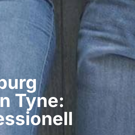
urg​
n Tyne:
ssionell​