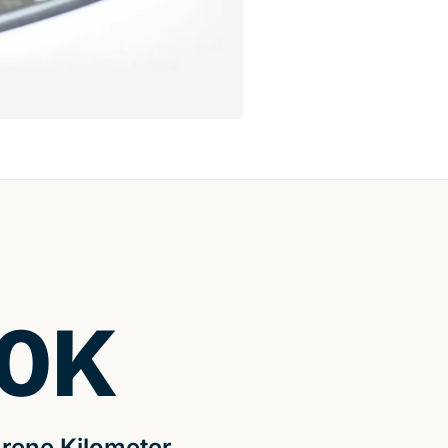
0
K
rene Kilometer