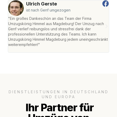
Ulrich Gerste
ist nach Genf umgezogen
"Ein großes Dankeschön an das Team der Firma
"Di
Umzugskönig Himmel aus Magdeburg! Der Umzug nach
war
Genf verlief reibungslos und stressfrei dank der
Das 
professionellen Unterstützung des Teams. Ich kann
habe
Umzugskönig Himmel Magdeburg jedem uneingeschränkt
an m
weiterempfehlen!"
groß
DIENSTLEISTUNGEN IN DEUTSCHLAND
UND EUROPA
Ihr Partner für