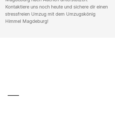
Kontaktiere uns noch heute und sichere dir einen
stressfreien Umzug mit dem Umzugskönig
Himmel Magdeburg!
UMZUGSKÖNIG HIMMEL MAGDEBURG
Ihr Umzug oder
Transport
Sparen Sie bis zu 100€ bei Anfrage
Abwicklung innerhalb von 24 Stunden