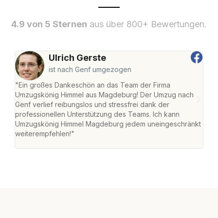
4.9 von 5 Sternen
aus über 800+ Bewertungen.
Ulrich Gerste
ist nach Genf umgezogen
"Ein großes Dankeschön an das Team der Firma
"Di
Umzugskönig Himmel aus Magdeburg! Der Umzug nach
war
Genf verlief reibungslos und stressfrei dank der
Das 
professionellen Unterstützung des Teams. Ich kann
habe
Umzugskönig Himmel Magdeburg jedem uneingeschränkt
an m
weiterempfehlen!"
groß