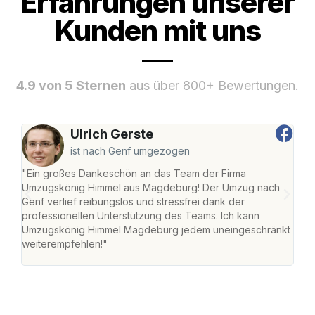
Erfahrungen unserer
Kunden mit uns
4.9 von 5 Sternen
aus über 800+ Bewertungen.
Ulrich Gerste
ist nach Genf umgezogen
"Ein großes Dankeschön an das Team der Firma
"Di
Umzugskönig Himmel aus Magdeburg! Der Umzug nach
war
Genf verlief reibungslos und stressfrei dank der
Das 
professionellen Unterstützung des Teams. Ich kann
habe
Umzugskönig Himmel Magdeburg jedem uneingeschränkt
an m
weiterempfehlen!"
groß