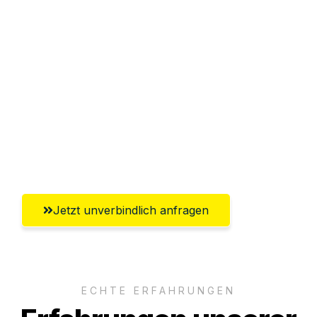
Sparen Sie bis zu 100€ bei Anfrage
Abwicklung innerhalb von 24 Stunden
Versichert bis zu 7.500€
Ggf. komplette Zollabwicklung inklusive
Umfassender Kundensupport aus
Magdeburg
Jetzt unverbindlich anfragen
ECHTE ERFAHRUNGEN