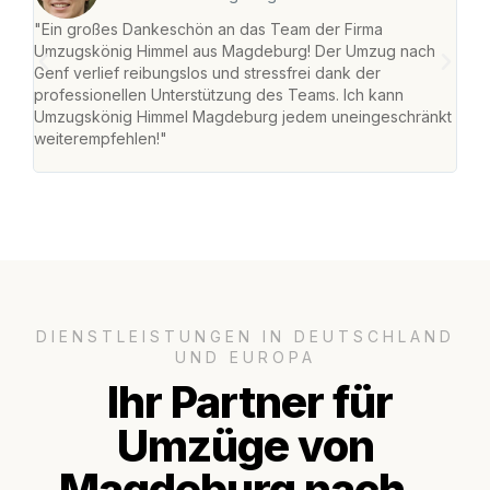
"Ein großes Dankeschön an das Team der Firma
"Di
Umzugskönig Himmel aus Magdeburg! Der Umzug nach
war
Genf verlief reibungslos und stressfrei dank der
Das 
professionellen Unterstützung des Teams. Ich kann
habe
Umzugskönig Himmel Magdeburg jedem uneingeschränkt
an m
weiterempfehlen!"
groß
DIENSTLEISTUNGEN IN DEUTSCHLAND
UND EUROPA
Ihr Partner für
Umzüge von
Magdeburg nach..