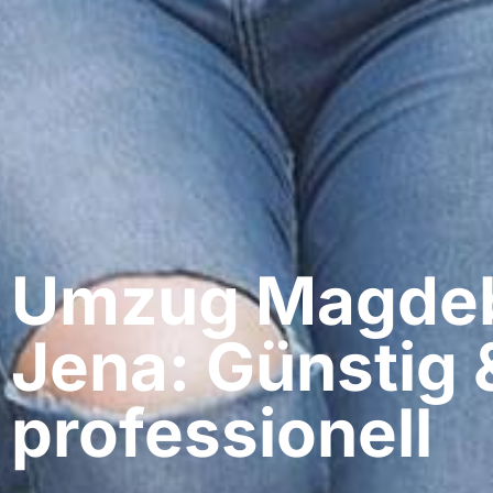
Umzug Magdeb
Jena: Günstig 
professionell​