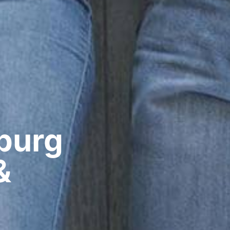
urg​
&