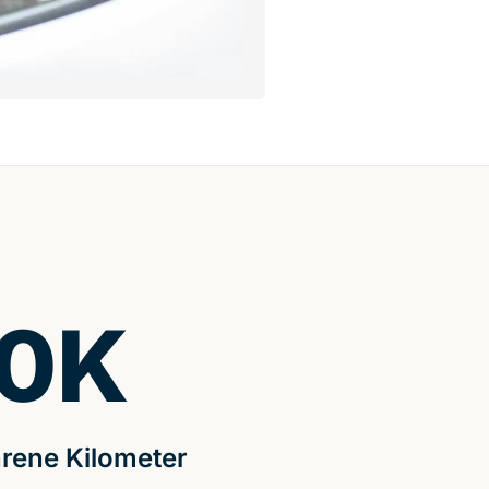
0
K
rene Kilometer