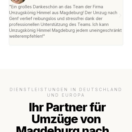
"Ein großes Dankeschön an das Team der Firma
"Di
Umzugskönig Himmel aus Magdeburg! Der Umzug nach
war
Genf verlief reibungslos und stressfrei dank der
Das 
professionellen Unterstützung des Teams. Ich kann
habe
Umzugskönig Himmel Magdeburg jedem uneingeschränkt
an m
weiterempfehlen!"
groß
DIENSTLEISTUNGEN IN DEUTSCHLAND
UND EUROPA
Ihr Partner für
Umzüge von
Magdeburg nach..