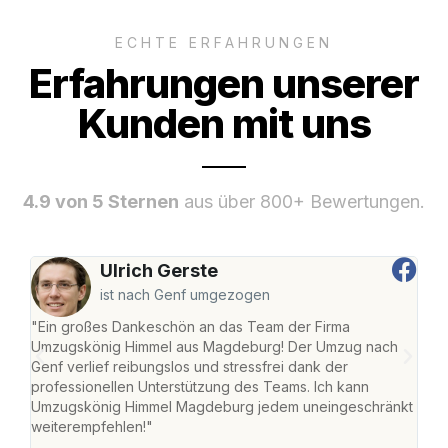
ECHTE ERFAHRUNGEN
Erfahrungen unserer
Kunden mit uns
4.9 von 5 Sternen
aus über 800+ Bewertungen.
Ulrich Gerste
ist nach Genf umgezogen
"Ein großes Dankeschön an das Team der Firma
"Di
Umzugskönig Himmel aus Magdeburg! Der Umzug nach
war
Genf verlief reibungslos und stressfrei dank der
Das 
professionellen Unterstützung des Teams. Ich kann
habe
Umzugskönig Himmel Magdeburg jedem uneingeschränkt
an m
weiterempfehlen!"
groß