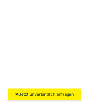
Transport
Sparen Sie bis zu 100€ bei Anfrage
Abwicklung innerhalb von 24 Stunden
Versichert bis zu 7.500€
Ggf. komplette Zollabwicklung inklusive
Umfassender Kundensupport aus
Magdeburg
Jetzt unverbindlich anfragen