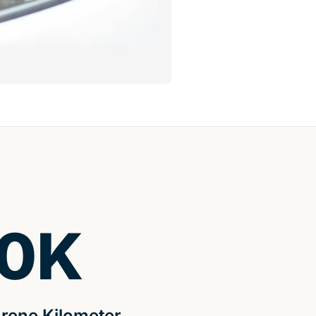
0
K
rene Kilometer