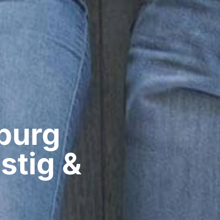
urg​
stig &