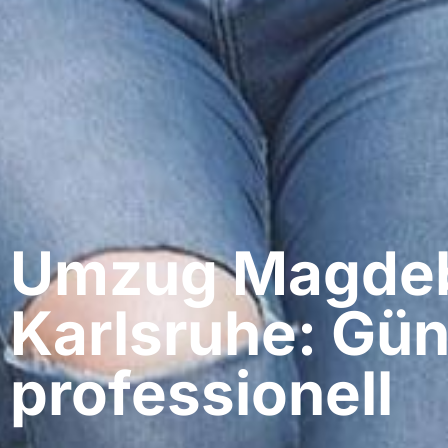
Umzug Magdeb
Karlsruhe: Gün
professionell​