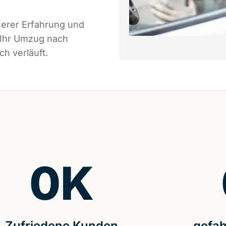
serer Erfahrung und
 Ihr Umzug nach
ch verläuft.
0
K
Zufriedene Kunden
gefah