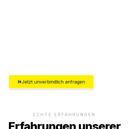
Sparen Sie bis zu 100€ bei Anfrage
Abwicklung innerhalb von 24 Stunden
Versichert bis zu 7.500€
Ggf. komplette Zollabwicklung inklusive
Umfassender Kundensupport aus
Magdeburg
Jetzt unverbindlich anfragen
ECHTE ERFAHRUNGEN
Erfahrungen unserer