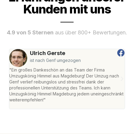
Kunden mit uns
4.9 von 5 Sternen
aus über 800+ Bewertungen.
Ulrich Gerste
ist nach Genf umgezogen
"Ein großes Dankeschön an das Team der Firma
"Di
Umzugskönig Himmel aus Magdeburg! Der Umzug nach
war
Genf verlief reibungslos und stressfrei dank der
Das 
professionellen Unterstützung des Teams. Ich kann
habe
Umzugskönig Himmel Magdeburg jedem uneingeschränkt
an m
weiterempfehlen!"
groß