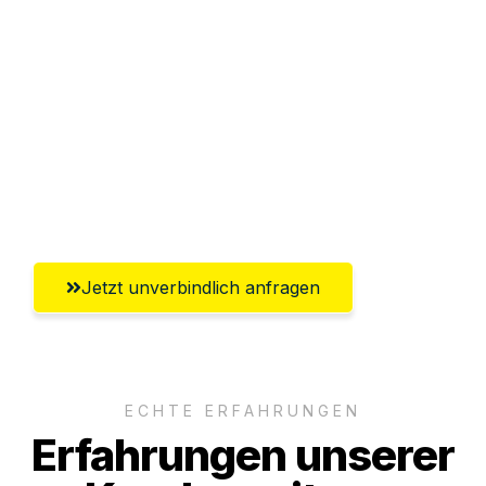
Abwicklung innerhalb von 24 Stunden
Versichert bis zu 7.500€
Ggf. komplette Zollabwicklung inklusive
Umfassender Kundensupport aus
Magdeburg
Jetzt unverbindlich anfragen
ECHTE ERFAHRUNGEN
Erfahrungen unserer