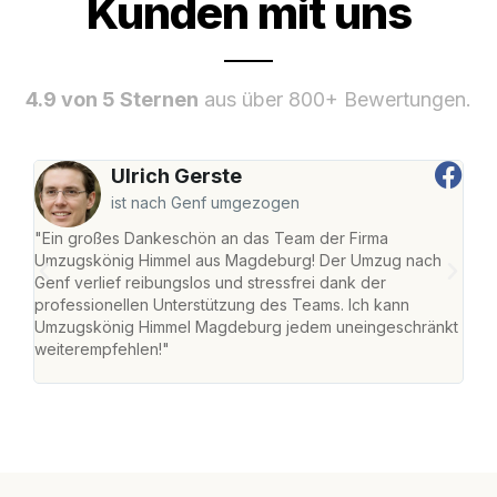
Kunden mit uns
4.9 von 5 Sternen
aus über 800+ Bewertungen.
Ulrich Gerste
ist nach Genf umgezogen
"Ein großes Dankeschön an das Team der Firma
"Di
Umzugskönig Himmel aus Magdeburg! Der Umzug nach
war
Genf verlief reibungslos und stressfrei dank der
Das 
professionellen Unterstützung des Teams. Ich kann
habe
Umzugskönig Himmel Magdeburg jedem uneingeschränkt
an m
weiterempfehlen!"
groß